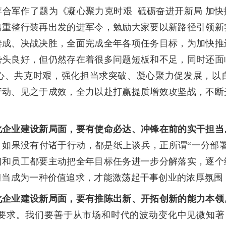
军作了题为《凝心聚力克时艰 砥砺奋进开新局 加快
出重整行装再出发的进军令，勉励大家要以新路径引领新
善成、决战决胜，全面完成全年各项任务目标，为加快推
势头良好，但仍然存在着很多问题短板和不足，同时还面
心、共克时艰，强化担当求突破、凝心聚力促发展，以
行动、见之于成效，全力以赴打赢提质增效攻坚战，不断
企业建设新局面，要有使命必达、冲锋在前的实干担当
如果没有付诸于行动，都是纸上谈兵，正所谓“一分部署，
门和员工都要主动把全年目标任务进一步分解落实，逐个
担当成为一种价值追求，才能激荡起干事创业的浓厚氛围
化企业建设新局面，要有推陈出新、开拓创新的能力本领
要求。我们要善于从市场和时代的波动变化中见微知著