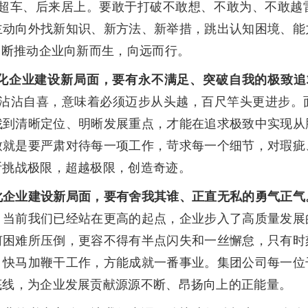
道超车、后来居上。要敢于打破不敢想、不敢为、不敢
主动向外找新知识、新方法、新举措，跳出认知困境、能
不断推动企业向新而生，向远而行。
化企业建设新局面，要有永不满足、突破自我的极致追
不沾沾自喜，意味着必须迈步从头越，百尺竿头更进步。
找到清晰定位、明晰发展重点，才能在追求极致中实现从
致就是要严肃对待每一项工作，苛求每一个细节，对瑕疵
断挑战极限，超越极限，创造奇迹。
化企业建设新局面，要有舍我其谁、正直无私的勇气正气
。当前我们已经站在更高的起点，企业步入了高质量发展
何困难所压倒，更容不得有半点闪失和一丝懈怠，只有时
，快马加鞭干工作，方能成就一番事业。集团公司每一位
底线，为企业发展贡献源源不断、昂扬向上的正能量。