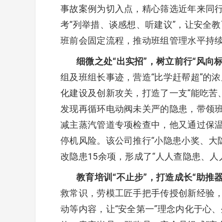
事故案例为切入点，精心筛选近年来同
考“列举措、谈感想、听建议”，让安全
班前会固定流程，推动班组管理水平持
细微之处“出实招”，树立前行“风向标
组及班组长事迹，营造“比学赶帮超”的
化建设及创新攻关，打造了一支“能吃苦
发现再循环电动阀未关严的隐患，带领班组
减主蒸汽管道专项检查中，他又通过保
停机风险。该公司推行“小隐患小奖、大隐
改隐患15余项，形成了“人人查隐患、人
教育培训“不止步”，打造成长“助推器
救常识，劳模工匠手把手传授创新经验
动等内容，让“安全第一”理念内化于心