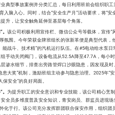
行业典型事故案例并分类汇总，每日利用班前会组织职工
教育入脑入心。同时，结合“安全生产月”活动要求，将“安
续提升，让安全触角延伸至基层每个角落。
”。
该公司积极利用宣传栏、微信公众号等载体，宣传“
浓厚氛围。今年荣获金牌班组长的张新革便是典型代表，
、能战斗、技术精”的汽机运行队伍。在#5电动给水泵
手动关闭阀门，设备电流从52.5A降至47.7A，每小时
温层渗水细节，排查出旁路管焊口沙眼隐患，因发现及时
患大奖”机制，激励班组主动参与隐患治理。2025年“
人保安全”的良好局面。
”。
为提升职工的安全意识和专业技能，该公司精心烹制
，安全员多维度普及安全知识，青安岗员、群监员进现场
、外化于行。该公司充分发挥群团联合保安作用，组织团