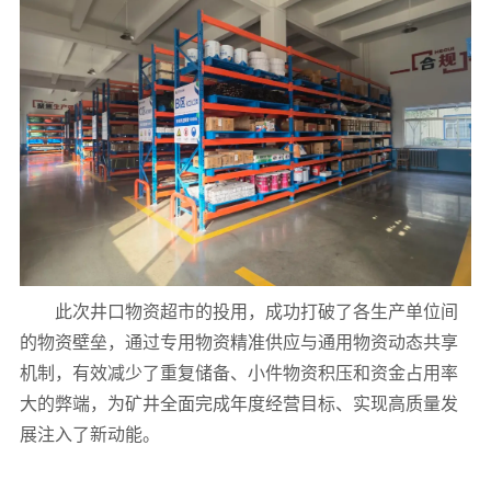
此次井口物资超市的投用，成功打破了各生产单位间
的物资壁垒，通过专用物资精准供应与通用物资动态共享
机制，有效减少了重复储备、小件物资积压和资金占用率
大的弊端，为矿井全面完成年度经营目标、实现高质量发
展注入了新动能。