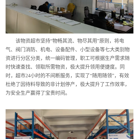
该物资超市坚持“物畅其流、物尽其用”原则，将电
气、阀门消防、机电、设备配件、小型设备等七大类别物
资进行分区分类，统一编码管理，职工可根据生产需求随
时快速查找、领取所需物资，极大提升领用便捷度。同
时，超市24小时的不间断服务，实现了“随用随领”，有效
杜绝了因待料导致的非计划停产，极大提升了工作效率，
为安全生产赢得了宝贵时间。