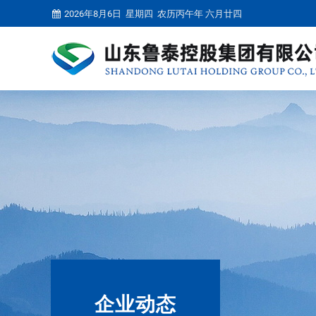
2026年8月6日 星期四 农历丙午年 六月廿四
企业动态