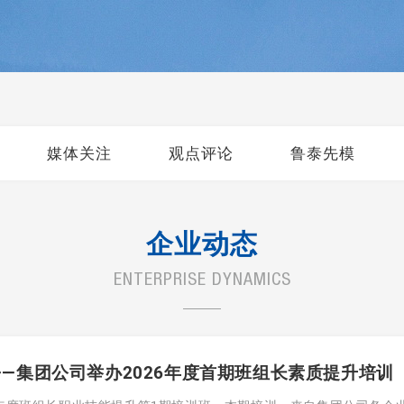
媒体关注
观点评论
鲁泰先模
企业动态
ENTERPRISE DYNAMICS
——集团公司举办2026年度首期班组长素质提升培训