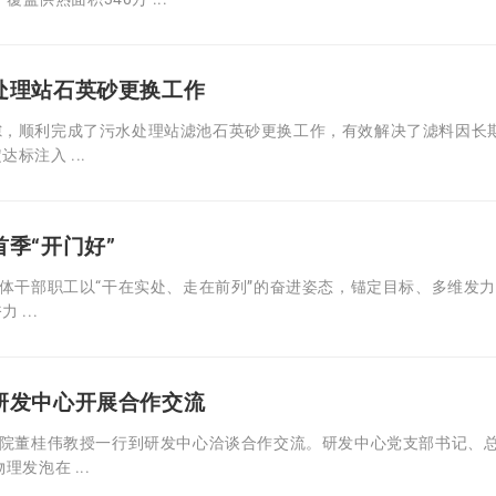
处理站石英砂更换工作
隙，顺利完成了污水处理站滤池石英砂更换工作，有效解决了滤料因长
标注入 ...
季“开门好”
全体干部职工以“干在实处、走在前列”的奋进姿态，锚定目标、多维发
...
研发中心开展合作交流
学院董桂伟教授一行到研发中心洽谈合作交流。研发中心党支部书记、
发泡在 ...