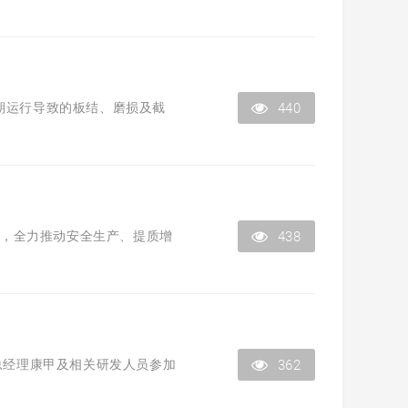
期运行导致的板结、磨损及截
440
力，全力推动安全生产、提质增
438
总经理康甲及相关研发人员参加
362