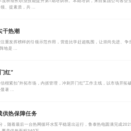
26年度班组长职业技能提升第1期培训班。本期培训，来自集团公司各企
、提素质，共 ...
实干热潮
学注重发挥榜样的引领示范作用，营造比学赶超氛围，让崇尚先进、争
是 ...
门红”
佶楷紧扣“外拓市场，内抓管理，冲刺开门红”工作主线，以市场开拓
 ...
成供热保障任务
0分，随着最后一台热网循环水泵平稳退出运行，鲁泰热电圆满完成2025
盖供热面积340万 ...