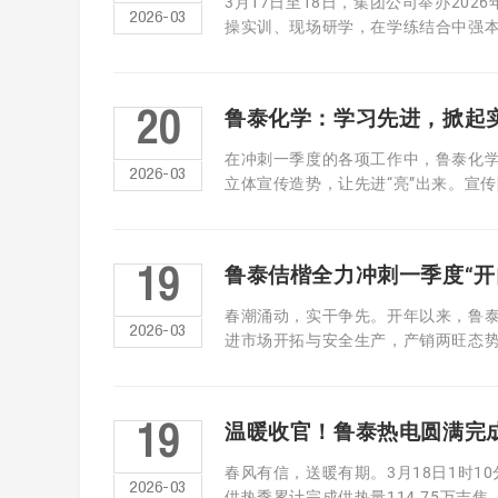
3月17日至18日，集团公司举办20
2026-03
操实训、现场研学，在学练结合中强本领
鲁泰化学：学习先进，掀起
20
在冲刺一季度的各项工作中，鲁泰化
2026-03
立体宣传造势，让先进“亮”出来。宣传阵地
鲁泰佶楷全力冲刺一季度“开
19
春潮涌动，实干争先。开年以来，鲁泰
2026-03
进市场开拓与安全生产，产销两旺态势显著
温暖收官！鲁泰热电圆满完
19
春风有信，送暖有期。3月18日1时1
2026-03
供热季累计完成供热量114.75万吉焦，覆