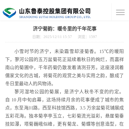
济宁菊韵：暖冬里的千年花事
日期：2025/12/11 15:57
浏览：
1597
小雪时节的济宁，未染霜雪却浸菊香。15℃的暖阳
下，蓼河公园的五万盆菊花正延续着秋日的绚烂，而嘉祥
南山的菊圃中，千年药菊仍散发着清冽芬芳。这座浸润着
儒家文化的古城，将菊花的观赏之美与实用之韵，酿成了
冬日里最动人的风物诗。
蓼河湿地公园的菊展，是济宁人秋冬不变的约定。
自 10 月中旬启幕，这场持续月余的花事便成了城市的焦
点，东至海川路，西至科技馆西路，3.5 万余盆菊花铺展成
五彩花海。独本菊亭亭玉立，七彩菊流光溢彩，悬崖菊垂
挂如瀑，塔菊巍峨似峰，更有菊龙、菊蝶等创意造型，在