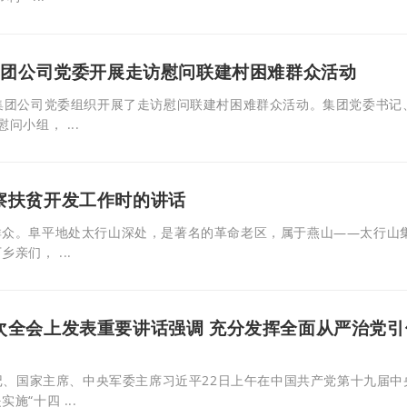
集团公司党委开展走访慰问联建村困难群众活动
集团公司党委组织开展了走访慰问联建村困难群众活动。集团党委书记
小组， ...
察扶贫开发工作时的讲话
群众。阜平地处太行山深处，是著名的革命老区，属于燕山——太行山
亲们， ...
全会上发表重要讲话强调 充分发挥全面从严治党引
书记、国家主席、中央军委主席习近平22日上午在中国共产党第十九届
“十四 ...