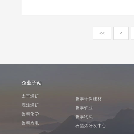
<<
<
企业子站
太平煤矿
鲁泰环保建材
鹿洼煤矿
鲁泰矿业
鲁泰化学
鲁泰物流
鲁泰热电
石墨烯研发中心