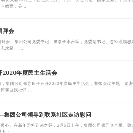
教育，是 ...
团拜会
团拜会。集团公司党委书记、董事长李合军，党委副书记、总经理魏忠
欢聚一 ...
2020年度民主生活会
日，集团公司领导班子召开2020年度民主生活会，紧扣会议主题，紧
和自我批评 ...
---集团公司领导到联系社区走访慰问
暖心。在新年即将到来之际，2月5日上午，集团公司领导李合军、魏
· ...