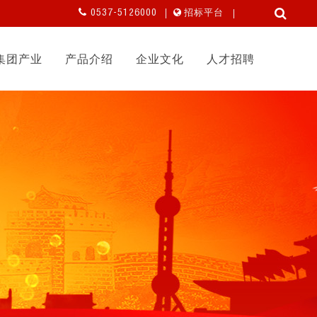
0537-5126000
招标平台
集团产业
产品介绍
企业文化
人才招聘