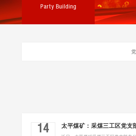
Party Building
太平煤矿：采煤三工区党支部
14