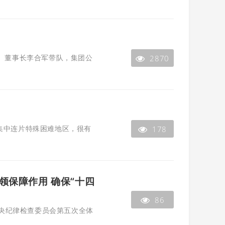
、董事长李合军带队，集团公
2870
集中连片特殊困难地区，很有
178
领保障作用 确保“十四
86
中央纪律检查委员会第五次全体