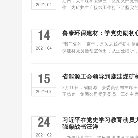
近日，太平煤矿采煤三工区党支部充分
2021-04
作，为矿井生产接续工作打下了坚实的基础
鲁泰环保建材：学党史励初心
14
“我们党的一百年，是矢志践行初心使
2021-04
保建材党员活动室传出，从远处细听，原来
省能源工会领导到鹿洼煤矿
15
3月10日，省能源工会委员会副主席
2021-03
王扬春，集团公司党委委员、工会主席袁
习近平在党史学习教育动员大
24
强栗战书汪洋
2021-02
新华社北京2月20日电 党史学习教