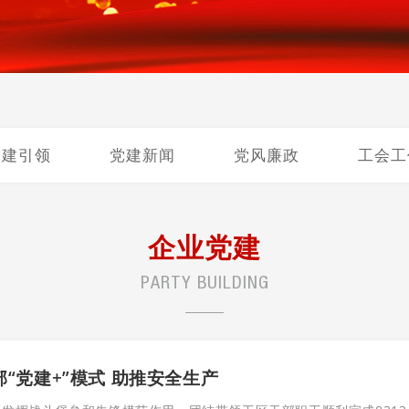
党建引领
党建新闻
党风廉政
工会工
企业党建
PARTY BUILDING
“党建+”模式 助推安全生产