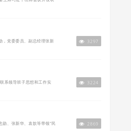
勋，党委委员、副总经理张新
3297
密联系领导班子思想和工作实
3224
忠勋、张新华、袁歆等带领“民
2869