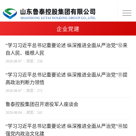
企业党建
“学习习近平总书记重要论述 纵深推进全面从严治党”⑫来
自人民、植根人民
2026.08.07
|
浏览：258
“学习习近平总书记重要论述 纵深推进全面从严治党”⑪提
高政治判断力领悟
2026.08.07
|
浏览：272
鲁泰控股集团召开退役军人座谈会
2026.08.04
|
浏览：241
“学习习近平总书记重要论述 纵深推进全面从严治党”⑩加
强党内政治文化建