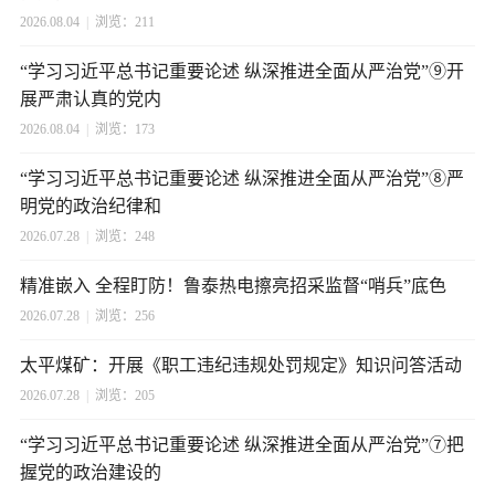
2026.08.04
|
浏览：211
“学习习近平总书记重要论述 纵深推进全面从严治党”⑨开
展严肃认真的党内
2026.08.04
|
浏览：173
“学习习近平总书记重要论述 纵深推进全面从严治党”⑧严
明党的政治纪律和
2026.07.28
|
浏览：248
精准嵌入 全程盯防！鲁泰热电擦亮招采监督“哨兵”底色
2026.07.28
|
浏览：256
太平煤矿：开展《职工违纪违规处罚规定》知识问答活动
2026.07.28
|
浏览：205
“学习习近平总书记重要论述 纵深推进全面从严治党”⑦把
握党的政治建设的